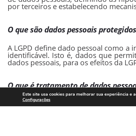
por terceiros e estabelecendo mecanis
O que são dados pessoais protegido
A LGPD define dado pessoal como a in
identificável. Isto é, dados que per
dados pessoais, para os efeitos da LG
O que é tratamento de dados pessoa
Este site usa cookies para melhorar sua experiência e 
Configurações
Nos termos da LGPD, tratamento d
pessoais, como as que se referem a co
reprodução, transmissão, distri
eliminação, avaliação ou controle 
difusão ou extração.