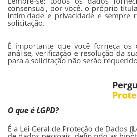
Lembre-se: todos os dados fornec
consensual, por você, o próprio titu
intimidade e privacidade e sempre r
solicitação.
É importante que você forneça os d
análise, verificação e resolução da s
para a solicitação não serão requerid
Pergu
Prote
O que é LGPD?
É a Lei Geral de Proteção de Dados
(L
de dados pessoais, definindo as hipó