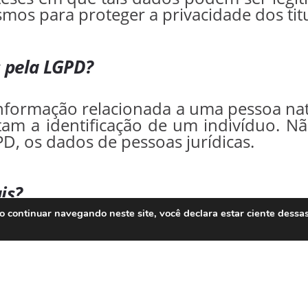
mos para proteger a privacidade dos tit
s pela LGPD?
formação relacionada a uma pessoa natu
mitam a identificação de um indivíduo. 
PD, os dados de pessoas jurídicas.
is?
ao continuar navegando neste site, você declara estar ciente dessa
e dados pessoais é toda operação re
leta, produção, recepção, classificação,
buição, processamento, arquivament
da informação, modificação, comunicaç