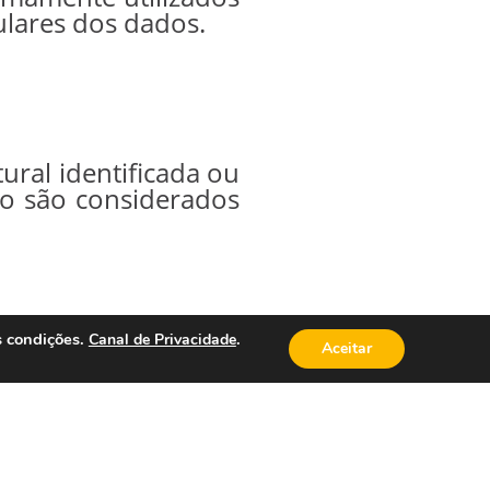
ulares dos dados.
ral identificada ou
Não são considerados
s condições.
.
Canal de Privacidade
Aceitar
alizada com dados
 utilização, acesso,
o, armazenamento,
ão, transferência,