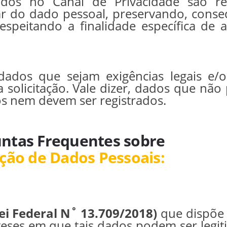
idos no Canal de Privacidade são re
lar do dado pessoal, preservando, cons
espeitando a finalidade específica de
ados que sejam exigências legais e/o
ua solicitação. Vale dizer, dados que nã
os nem devem ser registrados.
ntas Frequentes sobre
ção de Dados Pessoais:
ei Federal N˚ 13.709/2018)
que dispõe 
teses em que tais dados podem ser legit